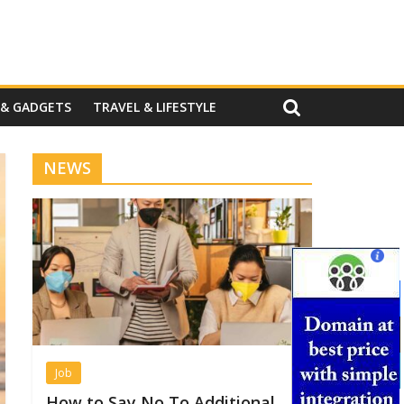
 & GADGETS
TRAVEL & LIFESTYLE
NEWS
Job
How to Say No To Additional