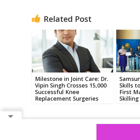
Related Post
Milestone in Joint Care: Dr.
Samsung
Vipin Singh Crosses 15,000
Skills 
Successful Knee
First M
Replacement Surgeries
Skilling
Copyright ©
2026 Buzzcenter | Powered by
FlairAds